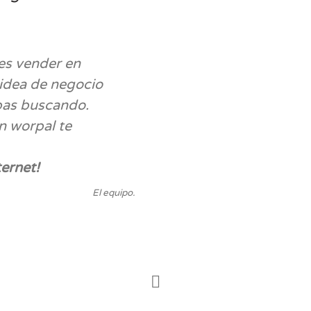
res vender en
 idea de negocio
bas buscando.
n worpal te
ernet!
El equipo.