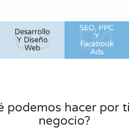
03
04
SEO, PPC
Desarrollo
Y
Y Diseño
Facebook
Web
Ads
 podemos hacer por ti
negocio?