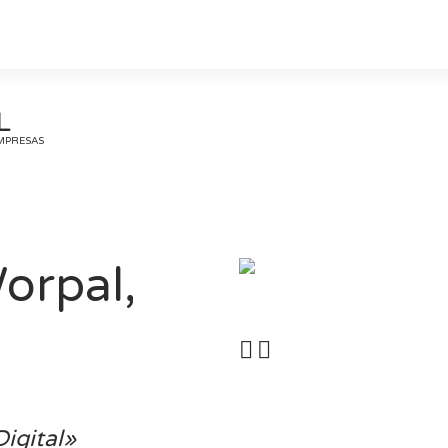
L
EMPRESAS
orpal,
igital»