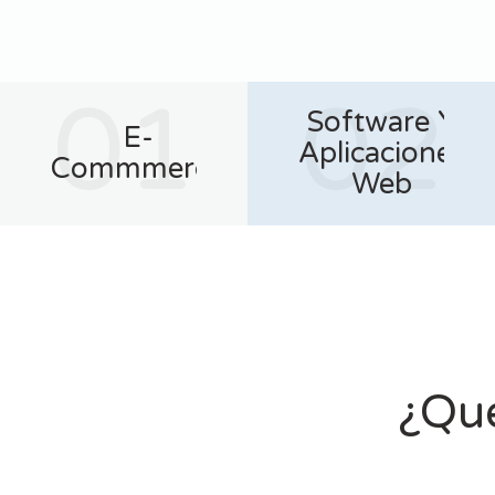
01
02
Software Y
E-
Aplicaciones
Commmerce
Web
¿Qué