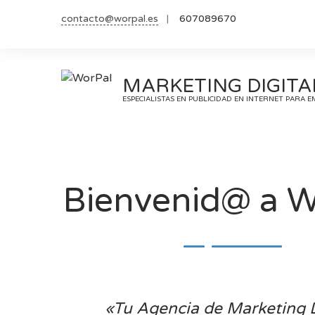
Saltar
contacto@worpal.es
607089670
al
contenido
MARKETING DIGITA
ESPECIALISTAS EN PUBLICIDAD EN INTERNET PARA 
Bienvenid@ a W
«Tu Agencia de Marketing D