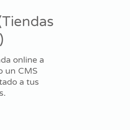
(Tiendas
)
nda online a
do un CMS
tado a tus
s.